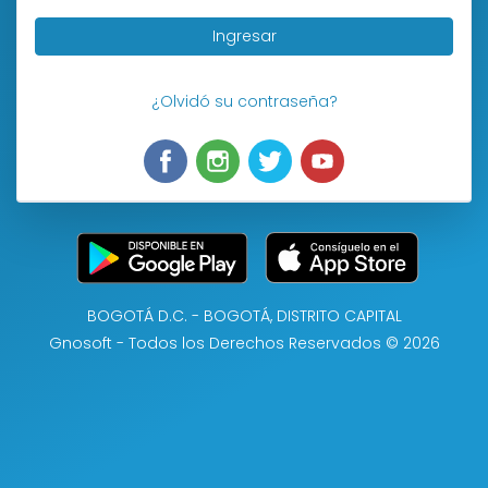
Ingresar
¿Olvidó su contraseña?
BOGOTÁ D.C. - BOGOTÁ, DISTRITO CAPITAL
Gnosoft - Todos los Derechos Reservados © 2026